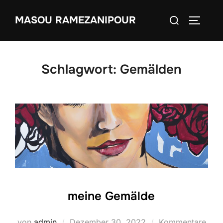
Zum
Suchen
MASOU RAMEZANIPOUR
Inhalt
SEITEN
nach:
springen
Schlagwort:
Gemälden
meine Gemälde
Veröffentlicht
von
admin
Dezember 30, 2022
Kommentare