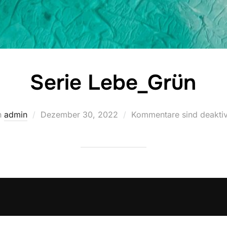
Serie Lebe_Grün
Veröffentlicht
n
admin
Dezember 30, 2022
Kommentare sind deaktiv
am