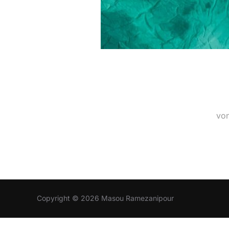
vo
Copyright © 2026 Masou Ramezanipour