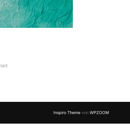
iert
Inspiro Theme
von
WPZOOM